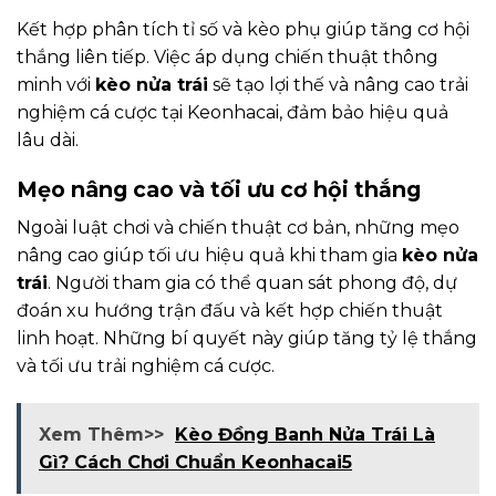
Kết hợp phân tích tỉ số và kèo phụ giúp tăng cơ hội
thắng liên tiếp. Việc áp dụng chiến thuật thông
minh với
kèo nửa trái
sẽ tạo lợi thế và nâng cao trải
nghiệm cá cược tại Keonhacai, đảm bảo hiệu quả
lâu dài.
Mẹo nâng cao và tối ưu cơ hội thắng
Ngoài luật chơi và chiến thuật cơ bản, những mẹo
nâng cao giúp tối ưu hiệu quả khi tham gia
kèo nửa
trái
. Người tham gia có thể quan sát phong độ, dự
đoán xu hướng trận đấu và kết hợp chiến thuật
linh hoạt. Những bí quyết này giúp tăng tỷ lệ thắng
và tối ưu trải nghiệm cá cược.
Xem Thêm>>
Kèo Đồng Banh Nửa Trái Là
Gì? Cách Chơi Chuẩn Keonhacai5