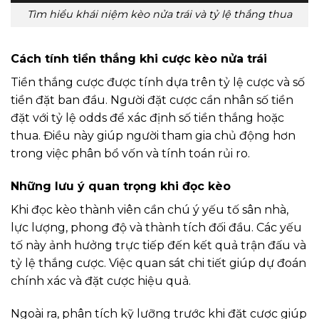
Tìm hiểu khái niệm kèo nửa trái và tỷ lệ thắng thua
Cách tính tiền thắng khi cược kèo nửa trái
Tiền thắng cược được tính dựa trên tỷ lệ cược và số
tiền đặt ban đầu. Người đặt cược cần nhân số tiền
đặt với tỷ lệ odds để xác định số tiền thắng hoặc
thua. Điều này giúp người tham gia chủ động hơn
trong việc phân bổ vốn và tính toán rủi ro.
Những lưu ý quan trọng khi đọc kèo
Khi đọc kèo thành viên cần chú ý yếu tố sân nhà,
lực lượng, phong độ và thành tích đối đầu. Các yếu
tố này ảnh hưởng trực tiếp đến kết quả trận đấu và
tỷ lệ thắng cược. Việc quan sát chi tiết giúp dự đoán
chính xác và đặt cược hiệu quả.
Ngoài ra, phân tích kỹ lưỡng trước khi đặt cược giúp