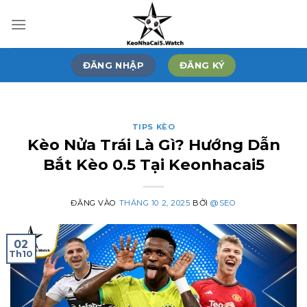
Bỏ
qua
nội
dung
ĐĂNG NHẬP
ĐĂNG KÝ
TIPS KÈO
Kèo Nửa Trái Là Gì? Hướng Dẫn
Bắt Kèo 0.5 Tại Keonhacai5
ĐĂNG VÀO
THÁNG 10 2, 2025
BỞI
@SEO
02
Th10