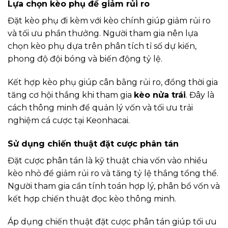
Lựa chọn kèo phụ để giảm rủi ro
Đặt kèo phụ đi kèm với kèo chính giúp giảm rủi ro
và tối ưu phần thưởng. Người tham gia nên lựa
chọn kèo phụ dựa trên phân tích tỉ số dự kiến,
phong độ đội bóng và biến động tỷ lệ.
Kết hợp kèo phụ giúp cân bằng rủi ro, đồng thời gia
tăng cơ hội thắng khi tham gia
kèo nửa trái
. Đây là
cách thông minh để quản lý vốn và tối ưu trải
nghiệm cá cược tại Keonhacai.
Sử dụng chiến thuật đặt cược phân tán
Đặt cược phân tán là kỹ thuật chia vốn vào nhiều
kèo nhỏ để giảm rủi ro và tăng tỷ lệ thắng tổng thể.
Người tham gia cần tính toán hợp lý, phân bổ vốn và
kết hợp chiến thuật đọc kèo thông minh.
Áp dụng chiến thuật đặt cược phân tán giúp tối ưu