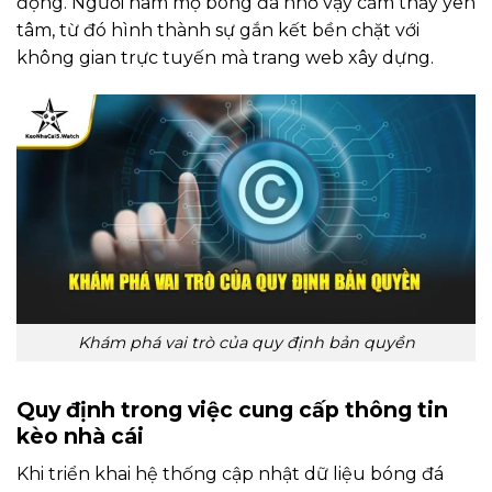
động. Người hâm mộ bóng đá nhờ vậy cảm thấy yên
tâm, từ đó hình thành sự gắn kết bền chặt với
không gian trực tuyến mà trang web xây dựng.
Khám phá vai trò của quy định bản quyền
Quy định trong việc cung cấp thông tin
kèo nhà cái
Khi triển khai hệ thống cập nhật dữ liệu bóng đá