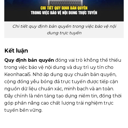
Chi tiết quy định bản quyền trong việc bảo vệ nội
dung trực tuyến
Kết luận
Quy định bản quyền
đóng vai trò không thể thiếu
trong việc bảo vệ nội dung và duy trì uy tín cho
Keonhacai5. Nhờ áp dụng quy chuẩn bản quyền,
cộng đồng yêu bóng đá trực tuyến được tiếp cận
nguồn dữ liệu chuẩn xác, minh bạch và an toàn.
Đây chính là nền tảng tạo dựng niềm tin, đồng thời
góp phần nâng cao chất lượng trải nghiệm trực
tuyến bền vững.