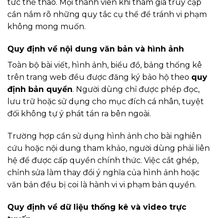
tức thể thao. Mọi thành viên khi tham gia truy cập
cần nắm rõ những quy tắc cụ thể để tránh vi phạm
không mong muốn.
Quy định về nội dung văn bản và hình ảnh
Toàn bộ bài viết, hình ảnh, biểu đồ, bảng thống kê
trên trang web đều được đăng ký bảo hộ theo
quy
định bản quyền
. Người dùng chỉ được phép đọc,
lưu trữ hoặc sử dụng cho mục đích cá nhân, tuyệt
đối không tự ý phát tán ra bên ngoài.
Trường hợp cần sử dụng hình ảnh cho bài nghiên
cứu hoặc nội dung tham khảo, người dùng phải liên
hệ để được cấp quyền chính thức. Việc cắt ghép,
chỉnh sửa làm thay đổi ý nghĩa của hình ảnh hoặc
văn bản đều bị coi là hành vi vi phạm bản quyền.
Quy định về dữ liệu thống kê và video trực