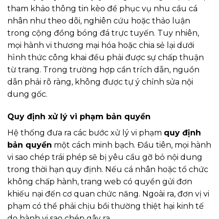
tham khảo thông tin kèo để phục vụ nhu cầu cá
nhân như theo dõi, nghiên cứu hoặc thảo luận
trong cộng đồng bóng đá trực tuyến. Tuy nhiên,
mọi hành vi thương mại hóa hoặc chia sẻ lại dưới
hình thức công khai đều phải được sự chấp thuận
từ trang. Trong trường hợp cần trích dẫn, nguồn
dẫn phải rõ ràng, không được tự ý chỉnh sửa nội
dung gốc.
Quy định xử lý vi phạm bản quyền
Hệ thống đưa ra các bước xử lý vi phạm
quy định
bản quyền
một cách minh bạch. Đầu tiên, mọi hành
vi sao chép trái phép sẽ bị yêu cầu gỡ bỏ nội dung
trong thời hạn quy định. Nếu cá nhân hoặc tổ chức
không chấp hành, trang web có quyền gửi đơn
khiếu nại đến cơ quan chức năng. Ngoài ra, đơn vị vi
phạm có thể phải chịu bồi thường thiệt hại kinh tế
do hành vi sao chép gây ra.