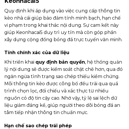
Keonhacai5
Quy định khi áp dụng vào việc cung cấp thông tin
kèo nhà cái giúp bảo đảm tính minh bạch, hạn chế
vi phạm trong khai thác nội dung. Sự cam kết này
giúp Keonhacai5 duy trì uy tín mà còn góp phần
xây dựng cộng đồng bóng đá trực tuyến văn minh.
Tính chính xác của dữ liệu
Khi triển khai
quy định bản quyền
, hệ thống quản
lý nội dung sẽ được kiểm soát chặt chẽ hơn, qua đó
ngăn ngừa tình trạng sao chép thiếu kiểm chứng.
Mỗi thông tin kèo được công bố đều trải qua quá
trình chọn lọc, đối chiếu và xác thực từ nhiều
nguồn có độ tin cậy cao. Nhờ vậy, tỷ lệ sai lệch dữ
liệu giảm đáng kể, giúp người theo dõi bóng đá an
tâm tiếp nhận thông tin chuẩn mực.
Hạn chế sao chép trái phép